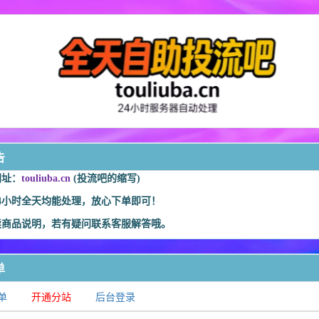
告
网址：
touliuba.cn
(投流吧的缩写)
4小时全天均能处理，放心下单即可！
读商品说明，若有疑问联系客服解答哦。
单
单
开通分站
后台登录