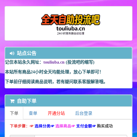
站点公告
记住本站永久网址：
touliuba.cn
(投流吧的缩写)
本站所有商品24小时全天均能处理，放心下单即可！
下单前仔细阅读商品说明，若有疑问联系客服解答哦。
自助下单
下单
查单
开通分站
后台登录
下单步骤：☞
选择分类☞
选择商品☞
支付金额☞
购买成功